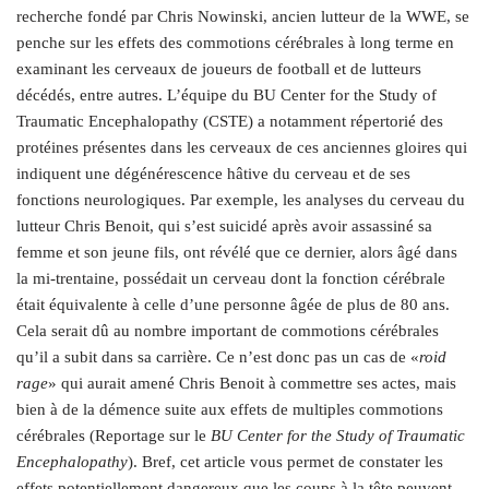
recherche fondé par Chris Nowinski, ancien lutteur de la WWE, se
penche sur les effets des commotions cérébrales à long terme en
examinant les cerveaux de joueurs de football et de lutteurs
décédés, entre autres. L’équipe du BU Center for the Study of
Traumatic Encephalopathy (CSTE)
a notamment répertorié des
protéines présentes dans les cerveaux de ces anciennes gloires qui
indiquent une dégénérescence hâtive du cerveau et de ses
fonctions neurologiques. Par exemple, les analyses du cerveau du
lutteur Chris Benoit, qui s’est suicidé après avoir assassiné sa
femme et son jeune fils, ont révélé que ce dernier, alors âgé dans
la mi-trentaine, possédait un cerveau dont la fonction cérébrale
était équivalente à celle d’une personne âgée de plus de 80 ans.
Cela serait dû au nombre important de commotions cérébrales
qu’il a subit dans sa carrière. Ce n’est donc pas un cas de «
roid
rage
» qui aurait amené Chris Benoit à commettre ses actes, mais
bien à de la démence suite aux effets de multiples commotions
cérébrales (Reportage sur le
BU Center for the Study of Traumatic
Encephalopathy
). Bref, cet article vous permet de constater les
effets potentiellement dangereux que les coups à la tête peuvent